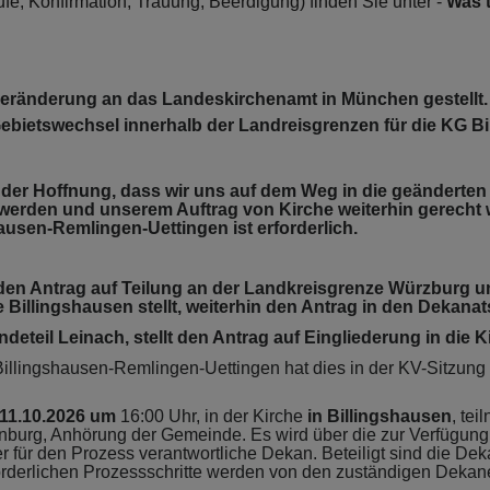
e, Konfirmation, Trauung, Beerdigung) finden Sie unter -
Was 
tsveränderung an das Landeskirchenamt in München gestell
 Gebietswechsel innerhalb der Landreisgrenzen für die KG B
n der Hoffnung, dass wir uns auf dem Weg in die geändert
werden und unserem Auftrag von Kirche weiterhin gerecht 
ausen-Remlingen-Uettingen ist erforderlich.
 den Antrag auf Teilung an der Landkreisgrenze Würzburg u
Billingshausen stellt, weiterhin den Antrag in den Dekanat
eteil Leinach, stellt den Antrag auf Eingliederung in die 
illingshausen-Remlingen-Uettingen hat dies in der KV-Sitzung
11.10.2026 um
16:00 Uhr, in der Kirche
in Billingshausen
, te
enburg, Anhörung der Gemeinde. Es wird über die zur Verfüg
r für den Prozess verantwortliche Dekan. Beteiligt sind die De
rderlichen Prozessschritte werden von den zuständigen Dekane