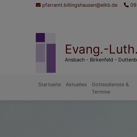
Direkt
pfarramt.billingshausen@elkb.de
09
zum
Inhalt
Evang.-Luth
Ansbach - Birkenfeld - Duttenb
Startseite
Aktuelles
Gottesdienste &
Hauptnavigation
Termine