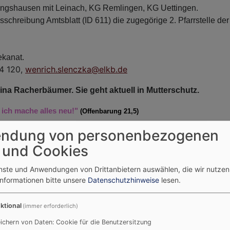
llingshausen mit Leinach, KG Remlingen, KG Uettingen.
usschreibung Amtsblatt (ID 611) die zugegörige 2. Pfarrstelle de
ekanat.
54 120,
wenrich.slenczka@elkb.de
Melina Racherbäumer. Sie geht aktuell in Mutterschutz.
, ich mache alles neu!"
(Offenbarung 21,5)
ndung von personenbezogenen
cheint alle zwei Monate neu.
 und Cookies
Gottesdienste und Veranstaltungen im Dekanat.
enste und Anwendungen von Drittanbietern auswählen, die wir nutze
Informationen bitte unsere
Datenschutzhinweise
lesen.
ktional
(immer erforderlich)
ichern von Daten: Cookie für die Benutzersitzung