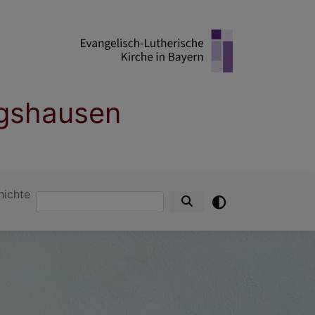
ngshausen
hichte
Suche