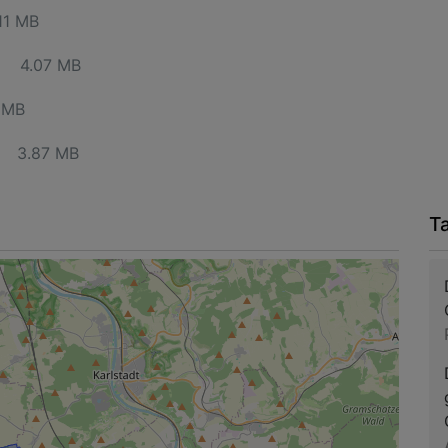
11 MB
4.07 MB
 MB
3.87 MB
T