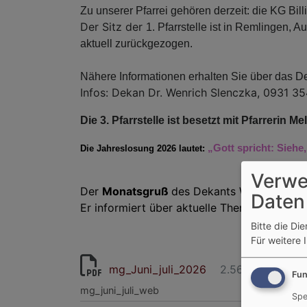
Zu unserer Pfarrei gehören derzeit: die KG Bi
Der Sitz der
1. Pfarrstelle ist in Remlingen, A
aktuell zurückgezogen.
Nähere Informationen erhalten Sie über das D
Infos: Dekan Dr. Wenrich Slenczka, 0931 3
Die 3. Pfarrstelle ist besetzt mit Pfarrerin 
„Gott spricht: Siehe
Die Jahreslosung 2026 lautet:
Verwe
Der
Monatsgruß
des Dekants Würzburg ers
Daten
Er informiert über aktuelle Themen sowie 
Bitte die Di
Für weitere 
mg_Juni_juli_2026
2.56 MB
Fun
mg_juni_juli_web
Spe