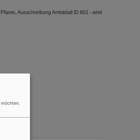
r Pfarrei, Ausschreibung Amtsblatt ID 601 - wird
n möchten.