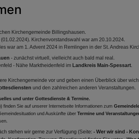
mmen
ischen Kirchengemeinde Billingshausen.
en (01.02.2024). Kirchenvorstandswahl war am 20.10.2024.
s war am 1. Advent 2024 in Remlingen in der St. Andreas Kir
auen
- zunächst virtuell, vielleicht auch bald mal real.
rkenfeld - Nähe Marktheidenfeld im
Landkreis Main-Spessart
.
nsere Kirchengemeinde vor und geben einen Überblick über wic
ottesdiensten
und den zahlreichen anderen Veranstaltungen.
uelles und unter Gottesdienste & Termine.
finden Sie auf unserer Internetseite Informationen zum
Gemeindel
Gemeindesituation und Auskünfte über
Termine und Veranstaltunge
sen.
ch stehen wir gerne zur Verfügung (Seite:
- Wer wir sind - Kon