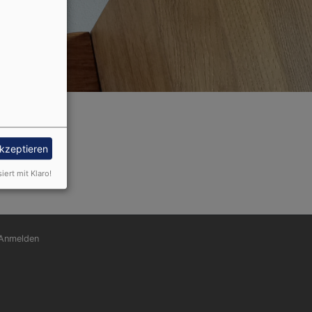
akzeptieren
siert mit Klaro!
nutzermenü
Anmelden