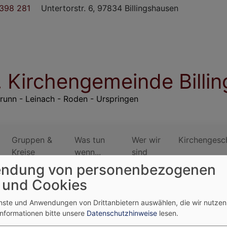
398 281
Untertorstr. 6, 97834 Billingshausen
. Kirchengemeinde Billi
runn - Leinach - Roden - Urspringen
Gruppen &
Was tun
Wer wir
Kirchengesc
Kreise
wenn...
sind
ndung von personenbezogenen
 und Cookies
enste und Anwendungen von Drittanbietern auswählen, die wir nutze
Informationen bitte unsere
Datenschutzhinweise
lesen.