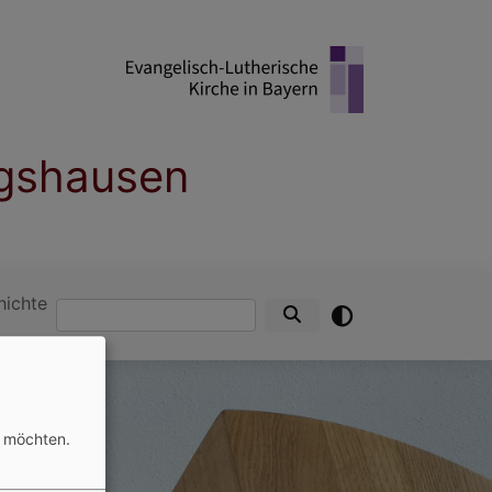
ngshausen
hichte
Suche
n möchten.