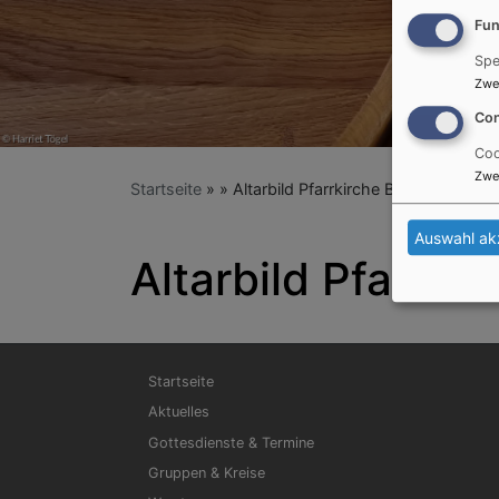
Fun
Spe
Zwe
Con
Coo
Zwe
Startseite
Altarbild Pfarrkirche Billingshausen
Auswahl ak
Altarbild Pfarrki
Hauptnavigation
Startseite
Aktuelles
Gottesdienste & Termine
Gruppen & Kreise