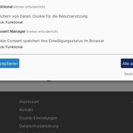
ktional
(immer erforderlich)
ichern von Daten: Cookie für die Benutzersitzung
ck
:
Funktional
sent Manager
(immer erforderlich)
kie Consent speichert Ihre Einwilligungsstatus im Browser
ck
:
Funktional
zeptieren
Alle 
rche Billingshausen
Reali
Fußbereichsmenü
Be
Impressum
Kontakt
Cookie-Einstellungen
Datenschutzerklärung