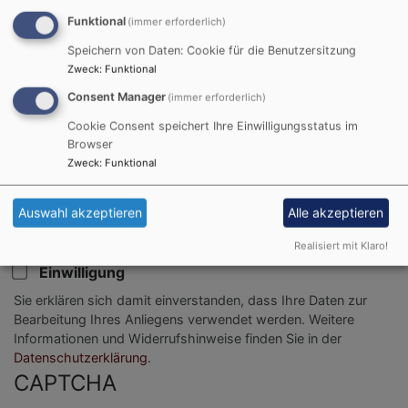
Funktional
(immer erforderlich)
Speichern von Daten: Cookie für die Benutzersitzung
Zweck
:
Funktional
Consent Manager
(immer erforderlich)
Cookie Consent speichert Ihre Einwilligungsstatus im
Browser
Zweck
:
Funktional
Bitte geben Sie in Ihrer Nachricht keine Links oder
Auswahl akzeptieren
Alle akzeptieren
Internetadressen an.
Realisiert mit Klaro!
Einwilligung
Sie erklären sich damit einverstanden, dass Ihre Daten zur
Bearbeitung Ihres Anliegens verwendet werden. Weitere
Informationen und Widerrufshinweise finden Sie in der
Datenschutzerklärung
.
CAPTCHA