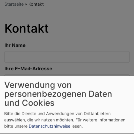
Startseite
Kontakt
Kontakt
Ihr Name
Ihre E-Mail-Adresse
Verwendung von
personenbezogenen Daten
Betreff
und Cookies
Bitte die Dienste und Anwendungen von Drittanbietern
Nachricht
auswählen, die wir nutzen möchten.
Für weitere Informationen
bitte unsere
Datenschutzhinweise
lesen.