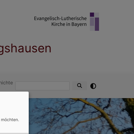
ngshausen
hichte
Suche
n möchten.