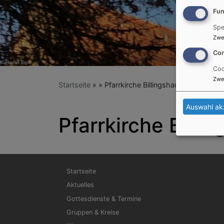
Fun
Spe
Zwe
Con
Coo
Zwe
Startseite
Pfarrkirche Billingshausen
Auswahl ak
Pfarrkirche Billi
Hauptnavigation
Startseite
Aktuelles
Gottesdienste & Termine
Gruppen & Kreise