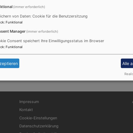
ktional
(immer erforderlich)
ichern von Daten: Cookie für die Benutzersitzung
ck
:
Funktional
sent Manager
(immer erforderlich)
kie Consent speichert Ihre Einwilligungsstatus im Browser
ck
:
Funktional
zeptieren
Alle 
ngshausen
Reali
Fußbereichsmenü
Be
Impressum
Kontakt
Cookie-Einstellungen
Datenschutzerklärung