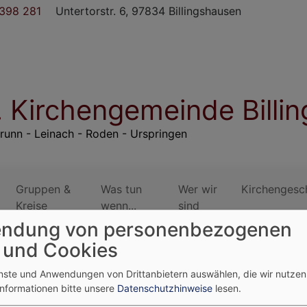
398 281
Untertorstr. 6, 97834 Billingshausen
. Kirchengemeinde Billi
runn - Leinach - Roden - Urspringen
Gruppen &
Was tun
Wer wir
Kirchengesc
Kreise
wenn...
sind
ndung von personenbezogenen
 und Cookies
enste und Anwendungen von Drittanbietern auswählen, die wir nutze
Informationen bitte unsere
Datenschutzhinweise
lesen.