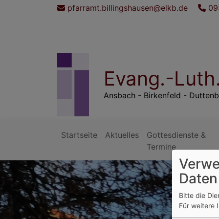
Direkt
pfarramt.billingshausen@elkb.de
09
zum
Inhalt
Evang.-Luth
Ansbach - Birkenfeld - Duttenb
Startseite
Aktuelles
Gottesdienste &
Hauptnavigation
Termine
Verwe
Daten
Bitte die Di
Für weitere 