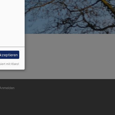
akzeptieren
siert mit Klaro!
nutzermenü
Anmelden